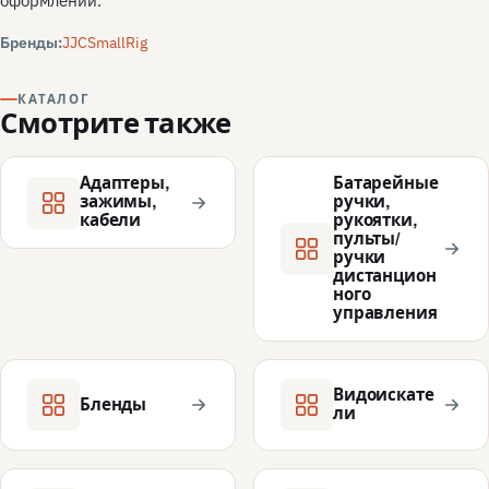
оформлении.
Бренды:
JJC
SmallRig
КАТАЛОГ
Смотрите также
Адаптеры,
Батарейные
зажимы,
ручки,
кабели
рукоятки,
пульты/
ручки
дистанцион
ного
управления
Видоискате
Бленды
ли