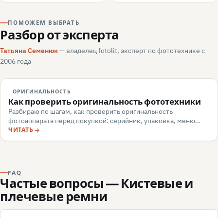
ПОМОЖЕМ ВЫБРАТЬ
Разбор от эксперта
Татьяна Семенюк
— владелец fotolit, эксперт по фототехнике с
2006 года
ОРИГИНАЛЬНОСТЬ
Как проверить оригинальность фототехники
Разбираю по шагам, как проверить оригинальность
фотоаппарата перед покупкой: серийник, упаковка, меню
камеры, маркировка, документы — и какие красные флаги
ЧИТАТЬ
говорят о подделке или сером импорте.
FAQ
Частые вопросы — Кистевые и
плечевые ремни