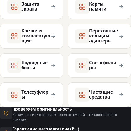
Защита
Карты
экрана
памяти
Клетки и
Переходные
комплектую
кольца и
щие
адаптеры
Подводные
Светофильт
боксы
ры
Телесуфлер
Чистящие
ы
средства
Проверяем оригинальность
Каждую позицию сверяем перед отгрузкой — никакого серого
импорта.
Гарантия нашего магазина (РФ)