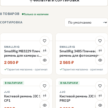
ФИЛЬТРЫ И СОРТИРОВКА
Только в наличии
8 ТОВАРОВ
СОРТИРОВКА
SMALLRIG
SMALLRIG
SmallRig MB3229 Плечевой
SmallRig 3485 Плечевой
ремень для камеры с
ремень для фотокамеры
быстросъемным
2 050 ₽
2 565 ₽
креплением
Гарантия магазина · оригинал
Гарантия магазина · оригинал
В НАЛИЧИИ
В НАЛИЧИИ
JJC
JJC
Кистевой ремень JJC ST-
Кистевой ремень JJC HS-
CP1
PRO1P