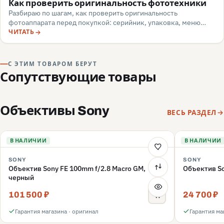
Как проверить оригинальность фототехники
Разбираю по шагам, как проверить оригинальность
фотоаппарата перед покупкой: серийник, упаковка, меню
камеры, маркировка, документы — и какие красные флаги
ЧИТАТЬ
говорят о подделке или сером импорте.
С ЭТИМ ТОВАРОМ БЕРУТ
Сопутствующие товары
Объективы Sony
ВЕСЬ РАЗДЕЛ
В НАЛИЧИИ
В НАЛИЧИИ
SONY
SONY
Объектив Sony FE 100mm f/2.8 Macro GM,
Объектив So
черный
101 500 ₽
24 700 ₽
Гарантия магазина · оригинал
Гарантия ма