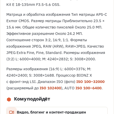
Kit E 18-135mm F3.5-5.6 OSS.
Матрица и обработка изображения Тип матрицы APS-C
Exmor CMOS. Размер матрицы Приблизительно 23.5 ×
15.6 мм. Общее количество пикселей Около 25.0 МП.
Эффективное разрешение Около 24.2 МП.
Соотношение сторон 3:2, 16:9, 1:1. Форматы
изображения JPEG, RAW (ARW), RAW+JPEG. Качество
JPEG Extra Fine, Fine, Standard. Размеры изображения
(3:2) L: 6000×4000; M: 4240×2832; S: 3008×2000.
Размеры изображения (16:9) L: 6000×3376; M:
4240×2400; S: 3008×1688. Процессор BIONZ X
с фронт-энд LSI. Диапазон ISO (фото)
ISO 100–32000
(расширяемый до
ISO 102400
), AUTO
ISO 100–6400
.
Кому подойдёт
Видео, блогинг и контент-продакшен