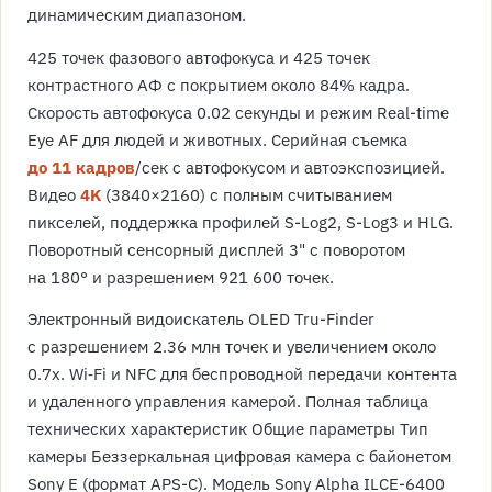
динамическим диапазоном.
425 точек фазового автофокуса и 425 точек
контрастного АФ с покрытием около 84% кадра.
Скорость автофокуса 0.02 секунды и режим Real-time
Eye AF для людей и животных. Серийная съемка
до 11 кадров
/сек с автофокусом и автоэкспозицией.
Видео
4K
(3840×2160) с полным считыванием
пикселей, поддержка профилей S-Log2, S-Log3 и HLG.
Поворотный сенсорный дисплей 3" с поворотом
на 180° и разрешением 921 600 точек.
Электронный видоискатель OLED Tru-Finder
с разрешением 2.36 млн точек и увеличением около
0.7x. Wi‑Fi и NFC для беспроводной передачи контента
и удаленного управления камерой. Полная таблица
технических характеристик Общие параметры Тип
камеры Беззеркальная цифровая камера с байонетом
Sony E (формат APS-C). Модель Sony Alpha ILCE-6400