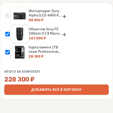
Фотоаппарат Sony
+
Alpha ILCE-6400 Kit
E 18-135mm F3.5-
98 500 ₽
5.6 OSS, черный
Объектив Sony FE
+
100mm f/2.8 Macro
GM, черный
101 500 ₽
Карта памяти 1TB
Lexar Professional
SDXC UHS-I
28 300 ₽
(160/120MB/s) C10
V30 U3
(LSD1066001T-
ИТОГО ЗА КОМПЛЕКТ
BNNNG)
228 300 ₽
ДОБАВИТЬ ВСЁ В КОРЗИНУ