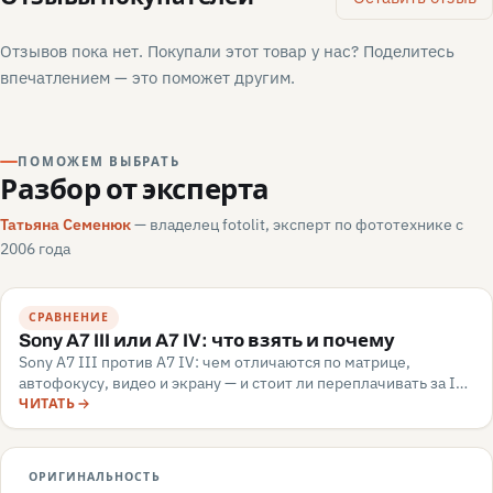
Отзывов пока нет. Покупали этот товар у нас? Поделитесь
впечатлением — это поможет другим.
ПОМОЖЕМ ВЫБРАТЬ
Разбор от эксперта
Татьяна Семенюк
— владелец fotolit, эксперт по фототехнике с
2006 года
СРАВНЕНИЕ
Sony A7 III или A7 IV: что взять и почему
Sony A7 III против A7 IV: чем отличаются по матрице,
автофокусу, видео и экрану — и стоит ли переплачивать за IV.
Разбор для апгрейдера, июнь 2026.
ЧИТАТЬ
ОРИГИНАЛЬНОСТЬ