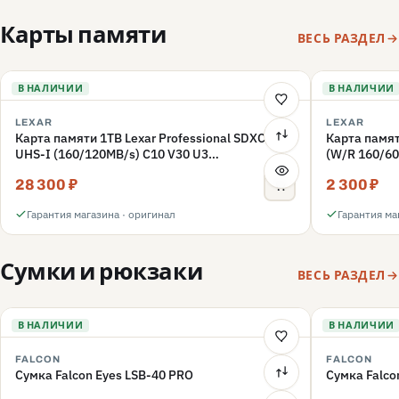
Карты памяти
ВЕСЬ РАЗДЕЛ
В НАЛИЧИИ
В НАЛИЧИИ
LEXAR
LEXAR
Карта памяти 1TB Lexar Professional SDXC
Карта памят
UHS-I (160/120MB/s) C10 V30 U3
(W/R 160/60
(LSD1066001T-BNNNG)
(LMSFLYX0
28 300 ₽
2 300 ₽
Гарантия магазина · оригинал
Гарантия ма
Сумки и рюкзаки
ВЕСЬ РАЗДЕЛ
В НАЛИЧИИ
В НАЛИЧИИ
FALCON
FALCON
Сумка Falcon Eyes LSB-40 PRO
Сумка Falco