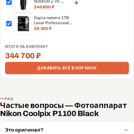
+
NIKKOR Z 70-
200mm f/2.8 VR S II
240 800 ₽
(Nikon Z)
Карта памяти 1TB
Lexar Professional
SDXC UHS-I
28 300 ₽
(160/120MB/s) C10
V30 U3
(LSD1066001T-
ИТОГО ЗА КОМПЛЕКТ
BNNNG)
344 700 ₽
ДОБАВИТЬ ВСЁ В КОРЗИНУ
FAQ
Частые вопросы — Фотоаппарат
Nikon Coolpix P1100 Black
Это оригинал?