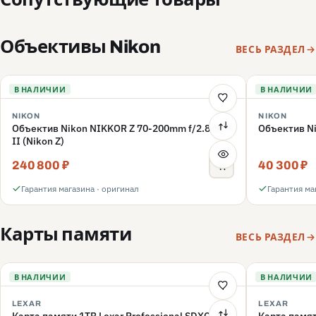
Объективы Nikon
ВЕСЬ РАЗДЕЛ
В НАЛИЧИИ
В НАЛИЧИИ
NIKON
NIKON
Объектив Nikon NIKKOR Z 70-200mm f/2.8 VR S
Объектив Ni
II (Nikon Z)
240 800 ₽
40 300 ₽
Гарантия магазина · оригинал
Гарантия ма
Карты памяти
ВЕСЬ РАЗДЕЛ
В НАЛИЧИИ
В НАЛИЧИИ
LEXAR
LEXAR
Карта памяти 1TB Lexar Professional SDXC
Карта памят