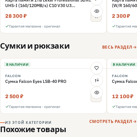
UHS-I (160/120MB/s) C10 V30 U3
(W/R 160/60
(LSD1066001T-BNNNG)
(LMSFLYX0
28 300 ₽
2 300 ₽
Гарантия магазина · оригинал
Гарантия ма
Сумки и рюкзаки
ВЕСЬ РАЗДЕЛ
В НАЛИЧИИ
В НАЛИЧИИ
FALCON
FALCON
Сумка Falcon Eyes LSB-40 PRO
Сумка Falco
2 500 ₽
12 100 ₽
Гарантия магазина · оригинал
Гарантия ма
СМОТРЕТЬ РАЗДЕЛ
ИЗ ЭТОЙ КАТЕГОРИИ
Похожие товары