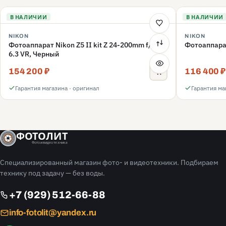
В НАЛИЧИИ
В НАЛИЧИИ
NIKON
NIKON
Фотоаппарат Nikon Z5 II kit Z 24-200mm f/4-
Фотоаппарат
6.3 VR, Черный
154 200 ₽
116 400 ₽
Гарантия магазина · оригинал
Гарантия ма
ФОТОЛИТ
Фото и видео техника
Специализированный магазин фото- и видеотехники. Подбираем
технику под задачу — без воды.
+7 (929) 512-66-88
info-fotolit@yandex.ru