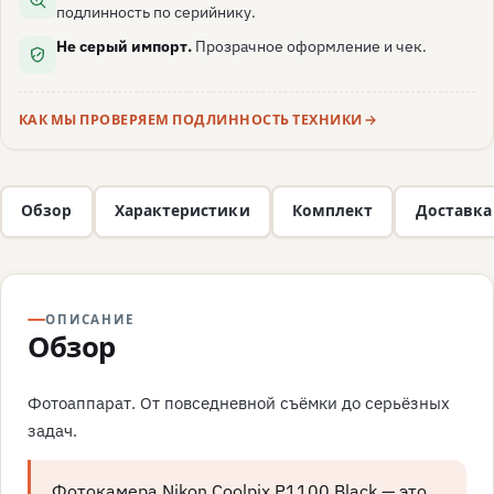
подлинность по серийнику.
Не серый импорт.
Прозрачное оформление и чек.
КАК МЫ ПРОВЕРЯЕМ ПОДЛИННОСТЬ ТЕХНИКИ
Обзор
Характеристики
Комплект
Доставка
ОПИСАНИЕ
Обзор
Фотоаппарат. От повседневной съёмки до серьёзных
задач.
Фотокамера Nikon Coolpix P1100 Black — это