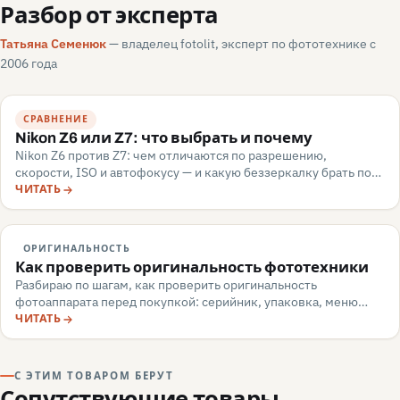
Разбор от эксперта
Татьяна Семенюк
— владелец fotolit, эксперт по фототехнике с
2006 года
СРАВНЕНИЕ
Nikon Z6 или Z7: что выбрать и почему
Nikon Z6 против Z7: чем отличаются по разрешению,
скорости, ISO и автофокусу — и какую беззеркалку брать под
репортаж или пейзаж. Разбор для апгрейдера, июнь 2026.
ЧИТАТЬ
ОРИГИНАЛЬНОСТЬ
Как проверить оригинальность фототехники
Разбираю по шагам, как проверить оригинальность
фотоаппарата перед покупкой: серийник, упаковка, меню
камеры, маркировка, документы — и какие красные флаги
ЧИТАТЬ
говорят о подделке или сером импорте.
С ЭТИМ ТОВАРОМ БЕРУТ
Сопутствующие товары