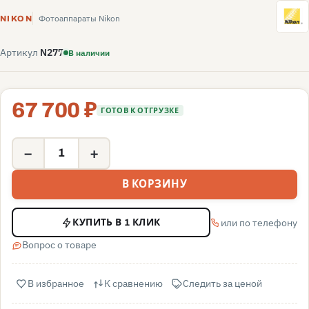
N
Фотоаппараты Nikon
NIKON
Артикул
N277
В наличии
67 700 ₽
ГОТОВ К ОТГРУЗКЕ
−
+
В КОРЗИНУ
или по телефону
КУПИТЬ В 1 КЛИК
Вопрос о товаре
В избранное
К сравнению
Следить за ценой