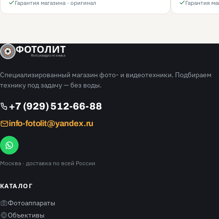
Гарантия магазина · оригинал
Гарантия ма
ФОТОЛИТ
Фото и видео техника
Специализированный магазин фото- и видеотехники. Подбираем
технику под задачу — без воды.
+7 (929) 512-66-88
info-fotolit@yandex.ru
Москва
· доставка по всей России
КАТАЛОГ
Фотоаппараты
Объективы