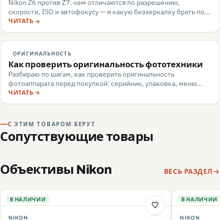
Nikon Z6 против Z7: чем отличаются по разрешению,
скорости, ISO и автофокусу — и какую беззеркалку брать под
репортаж или пейзаж. Разбор для апгрейдера, июнь 2026.
ЧИТАТЬ
ОРИГИНАЛЬНОСТЬ
Как проверить оригинальность фототехники
Разбираю по шагам, как проверить оригинальность
фотоаппарата перед покупкой: серийник, упаковка, меню
камеры, маркировка, документы — и какие красные флаги
ЧИТАТЬ
говорят о подделке или сером импорте.
С ЭТИМ ТОВАРОМ БЕРУТ
Сопутствующие товары
Объективы Nikon
ВЕСЬ РАЗДЕЛ
В НАЛИЧИИ
В НАЛИЧИИ
NIKON
NIKON