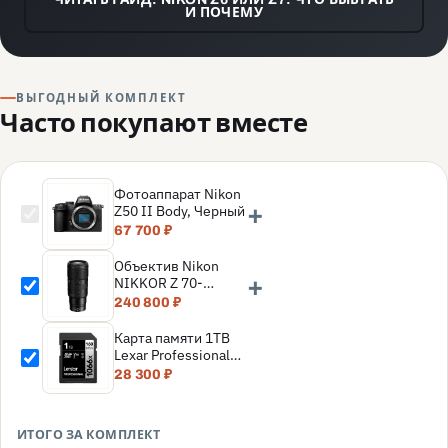
И ПОЧЕМУ
ВЫГОДНЫЙ КОМПЛЕКТ
Часто покупают вместе
Фотоаппарат Nikon
+
Z50 II Body, Черный
67 700 ₽
Объектив Nikon
+
NIKKOR Z 70-
200mm f/2.8 VR S II
240 800 ₽
(Nikon Z)
Карта памяти 1TB
Lexar Professional
SDXC UHS-I
28 300 ₽
(160/120MB/s) C10
V30 U3
(LSD1066001T-
ИТОГО ЗА КОМПЛЕКТ
BNNNG)