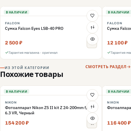
В НАЛИЧИИ
В НАЛИЧИИ
FALCON
FALCON
Сумка Falcon Eyes LSB-40 PRO
Сумка Falco
2 500 ₽
12 100 ₽
Гарантия магазина · оригинал
Гарантия ма
СМОТРЕТЬ РАЗДЕЛ
ИЗ ЭТОЙ КАТЕГОРИИ
Похожие товары
В НАЛИЧИИ
В НАЛИЧИИ
NIKON
NIKON
Фотоаппарат Nikon Z5 II kit Z 24-200mm f/4-
Фотоаппарат
6.3 VR, Черный
154 200 ₽
116 400 ₽