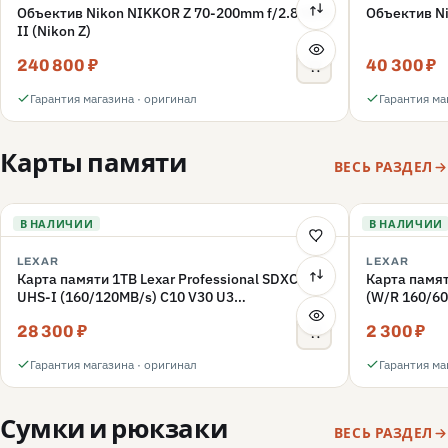
Объектив Nikon NIKKOR Z 70-200mm f/2.8 VR S
Объектив Ni
II (Nikon Z)
240 800 ₽
40 300 ₽
Гарантия магазина · оригинал
Гарантия ма
Карты памяти
ВЕСЬ РАЗДЕЛ
В НАЛИЧИИ
В НАЛИЧИИ
LEXAR
LEXAR
Карта памяти 1TB Lexar Professional SDXC
Карта памят
UHS-I (160/120MB/s) C10 V30 U3
(W/R 160/60
(LSD1066001T-BNNNG)
(LMSFLYX0
28 300 ₽
2 300 ₽
Гарантия магазина · оригинал
Гарантия ма
Сумки и рюкзаки
ВЕСЬ РАЗДЕЛ