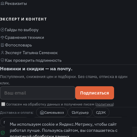
Реквизиты
ЭКСПЕРТ И КОНТЕНТ
Гайды по выбору
Сравнения техники
Фотословарь
Эксперт Татьяна Семенюк
Как проверить подлинность
Новинки и скидки — на почту.
Поступления, снижения цен и подборки. Без спама, отписка в один
клик.
Подписаться
Согласен на обработку данных и получение писем (
политика
)
Доставка и оплата:
Самовывоз
Курьер
СДЭК
Почта России
Оплата при получении
Безналичный расчёт
Мы используем cookie и Яндекс.Метрику, чтобы сайт
проверяем оригинальность · гарантия нашего магазина (РФ) · не серый
работал лучше. Пользуясь сайтом, вы соглашаетесь с
импорт · покажем, как проверить подлинность
политикой обработки данных
.