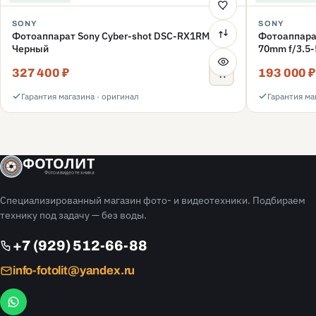
SONY
SONY
Фотоаппарат Sony Cyber-shot DSC-RX1RM3,
Фотоаппарат
Черный
70mm f/3.5-
327 400 ₽
193 000 ₽
Гарантия магазина · оригинал
Гарантия ма
ФОТОЛИТ
Фото и видео техника
Специализированный магазин фото- и видеотехники. Подбираем
технику под задачу — без воды.
+7 (929) 512-66-88
info-fotolit@yandex.ru