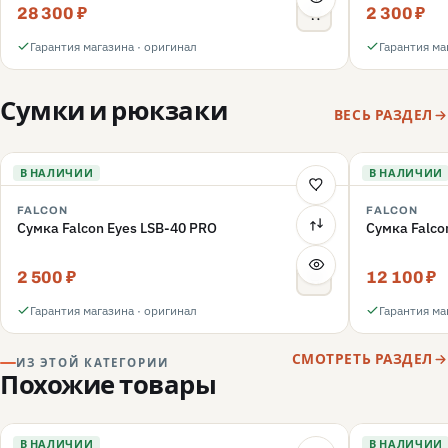
28 300 ₽
2 300 ₽
Гарантия магазина · оригинал
Гарантия ма
Сумки и рюкзаки
ВЕСЬ РАЗДЕЛ
В НАЛИЧИИ
В НАЛИЧИИ
FALCON
FALCON
Сумка Falcon Eyes LSB-40 PRO
Сумка Falco
2 500 ₽
12 100 ₽
Гарантия магазина · оригинал
Гарантия ма
СМОТРЕТЬ РАЗДЕЛ
ИЗ ЭТОЙ КАТЕГОРИИ
Похожие товары
В НАЛИЧИИ
В НАЛИЧИИ