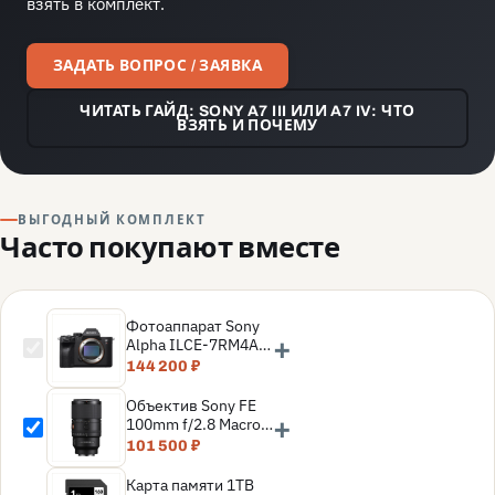
взять в комплект.
ЗАДАТЬ ВОПРОС / ЗАЯВКА
ЧИТАТЬ ГАЙД: SONY A7 III ИЛИ A7 IV: ЧТО
ВЗЯТЬ И ПОЧЕМУ
ВЫГОДНЫЙ КОМПЛЕКТ
Часто покупают вместе
Фотоаппарат Sony
+
Alpha ILCE-7RM4A
Body, Черный
144 200 ₽
Объектив Sony FE
+
100mm f/2.8 Macro
GM, черный
101 500 ₽
Карта памяти 1TB