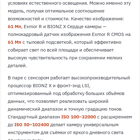
условиях естественного освещения. Можно именно эту
модель, получая оптимальное соотношение
возможностей и стоимости. Качество изображения:
61 Мп
, Exmor R и BIONZ X Сердце камеры —
полнокадровый датчик изображения Exmor R CMOS на
61 Мп
с тыловой подсветкой, который эффективно
собирает свет по всей площади и обеспечивает
высокую чувствительность при сохранении мелких
деталей.
В паре с сенсором работает высокопроизводительный
процессор BIONZ X и фронт-энд LSI,
оптимизированный под обработку больших объёмов
данных, что позволяет реализовать широкий
динамический диапазон и точную градацию тонов.
Стандартный диапазон
ISO 100–32000
с расширением
до
ISO 50–102400
делает камеру универсальным
инструментом для съёмки от яркого дневного света
до ночных сцен.