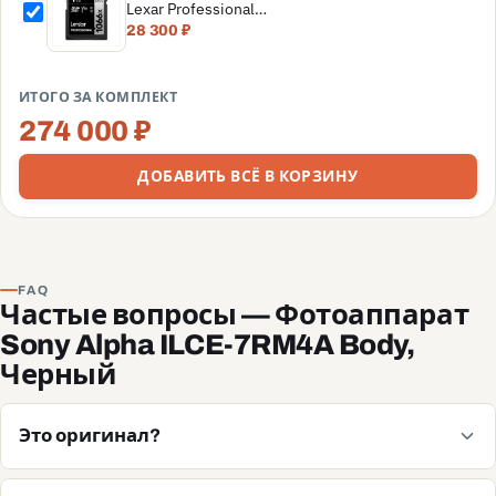
Lexar Professional
SDXC UHS-I
28 300 ₽
(160/120MB/s) C10
V30 U3
(LSD1066001T-
ИТОГО ЗА КОМПЛЕКТ
BNNNG)
274 000 ₽
ДОБАВИТЬ ВСЁ В КОРЗИНУ
FAQ
Частые вопросы — Фотоаппарат
Sony Alpha ILCE-7RM4A Body,
Черный
Это оригинал?