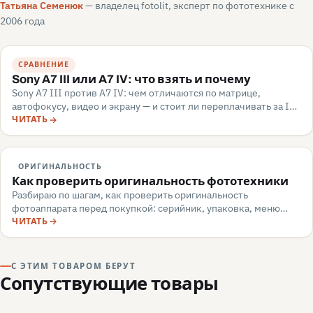
Татьяна Семенюк
— владелец fotolit, эксперт по фототехнике с
2006 года
СРАВНЕНИЕ
Sony A7 III или A7 IV: что взять и почему
Sony A7 III против A7 IV: чем отличаются по матрице,
автофокусу, видео и экрану — и стоит ли переплачивать за IV.
Разбор для апгрейдера, июнь 2026.
ЧИТАТЬ
ОРИГИНАЛЬНОСТЬ
Как проверить оригинальность фототехники
Разбираю по шагам, как проверить оригинальность
фотоаппарата перед покупкой: серийник, упаковка, меню
камеры, маркировка, документы — и какие красные флаги
ЧИТАТЬ
говорят о подделке или сером импорте.
С ЭТИМ ТОВАРОМ БЕРУТ
Сопутствующие товары