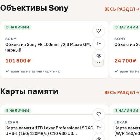
Объективы Sony
ВЕСЬ РАЗДЕЛ
В НАЛИЧИИ
В НАЛИЧИИ
SONY
SONY
Объектив Sony FE 100mm f/2.8 Macro GM,
Объектив So
черный
101 500 ₽
24 700 ₽
Гарантия магазина · оригинал
Гарантия ма
Карты памяти
ВЕСЬ РАЗДЕЛ
В НАЛИЧИИ
В НАЛИЧИИ
LEXAR
LEXAR
Карта памяти 1TB Lexar Professional SDXC
Карта памят
UHS-I (160/120MB/s) C10 V30 U3
(W/R 160/60
(LSD1066001T-BNNNG)
(LMSFLYX0