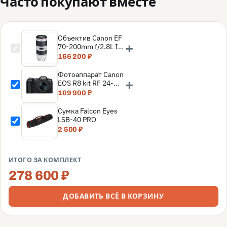
Часто покупают вместе
Объектив Canon EF
+
70-200mm f/2.8L IS
III USM
166 200 ₽
Фотоаппарат Canon
+
EOS R8 kit RF 24-
105mm f/4-7.1 IS
109 900 ₽
STM, Черный
Сумка Falcon Eyes
LSB-40 PRO
2 500 ₽
ИТОГО ЗА КОМПЛЕКТ
278 600 ₽
ДОБАВИТЬ ВСЁ В КОРЗИНУ