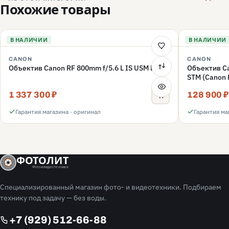
Похожие товары
В НАЛИЧИИ
В НАЛИЧИИ
CANON
CANON
Объектив Canon RF 800mm f/5.6 L IS USM Lens
Объектив Ca
STM (Canon 
1 337 300 ₽
128 900 ₽
Гарантия магазина · оригинал
Гарантия ма
ФОТОЛИТ
Фото и видео техника
Специализированный магазин фото- и видеотехники. Подбираем
технику под задачу — без воды.
+7 (929) 512-66-88