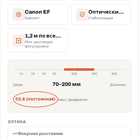
Canon EF
Оптический стабилизатор изображения
Байонет
Стабилизация
1,2 м по всему диапазону зума
Мин. дистанция
фокусировки
16
24
35
50
100
200
400
70–200 мм
Шире
Длиннее
макс. диафрагма
f/2.8 (постоянная)
ОПТИКА
Фокусное расстояние