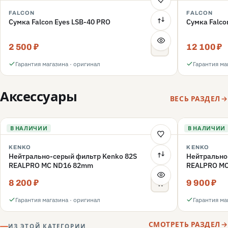
FALCON
FALCON
Сумка Falcon Eyes LSB-40 PRO
Сумка Falco
2 500 ₽
12 100 ₽
Гарантия магазина · оригинал
Гарантия ма
Аксессуары
ВЕСЬ РАЗДЕЛ
В НАЛИЧИИ
В НАЛИЧИИ
KENKO
KENKO
Нейтрально-серый фильтр Kenko 82S
Нейтрально
REALPRO MC ND16 82mm
REALPRO M
8 200 ₽
9 900 ₽
Гарантия магазина · оригинал
Гарантия ма
СМОТРЕТЬ РАЗДЕЛ
ИЗ ЭТОЙ КАТЕГОРИИ