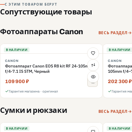
С ЭТИМ ТОВАРОМ БЕРУТ
Сопутствующие товары
Фотоаппараты Canon
ВЕСЬ РАЗДЕЛ
В НАЛИЧИИ
В НАЛИЧИИ
CANON
CANON
Фотоаппарат Canon EOS R8 kit RF 24-105mm
Фотоаппарат
f/4-7.1 IS STM, Черный
105mm f/4–7
109 900 ₽
202 300 ₽
Гарантия магазина · оригинал
Гарантия ма
Сумки и рюкзаки
ВЕСЬ РАЗДЕЛ
В НАЛИЧИИ
В НАЛИЧИИ