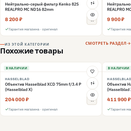
Нейтрально-серый фильтр Kenko 82S
Нейтрально
REALPRO MC ND16 82mm
REALPRO M
8 200 ₽
9 900 ₽
Гарантия магазина · оригинал
Гарантия ма
СМОТРЕТЬ РАЗДЕЛ
ИЗ ЭТОЙ КАТЕГОРИИ
Похожие товары
В НАЛИЧИИ
В НАЛИЧИИ
HASSELBLAD
HASSELBLA
Объектив Hasselblad XCD 75mm f/3.4 P
Объектив Ha
(Hasselblad X)
(Hasselblad 
204 000 ₽
411 900 ₽
Гарантия магазина · оригинал
Гарантия ма