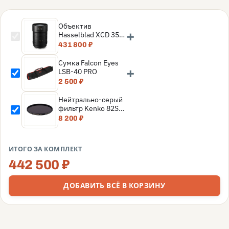
Объектив
+
Hasselblad XCD 35–
100 мм f/2.8–4.0 E
431 800 ₽
Сумка Falcon Eyes
+
LSB-40 PRO
2 500 ₽
Нейтрально-серый
фильтр Kenko 82S
REALPRO MC ND16
8 200 ₽
82mm
ИТОГО ЗА КОМПЛЕКТ
442 500 ₽
ДОБАВИТЬ ВСЁ В КОРЗИНУ