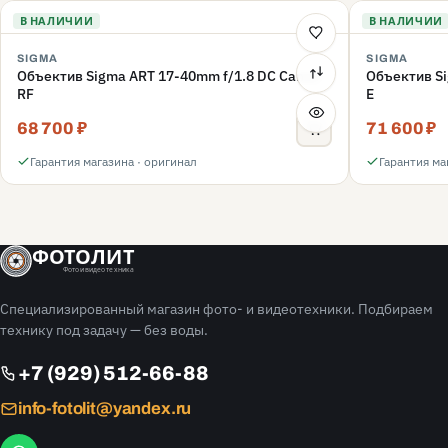
В НАЛИЧИИ
В НАЛИЧИИ
SIGMA
SIGMA
Объектив Sigma ART 17-40mm f/1.8 DC Canon
Объектив Si
RF
E
68 700 ₽
71 600 ₽
Гарантия магазина · оригинал
Гарантия ма
ФОТОЛИТ
Фото и видео техника
Специализированный магазин фото- и видеотехники. Подбираем
технику под задачу — без воды.
+7 (929) 512-66-88
info-fotolit@yandex.ru