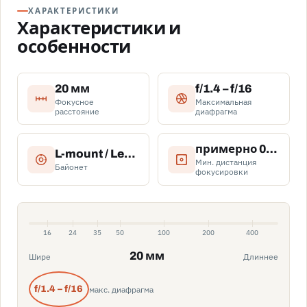
ХАРАКТЕРИСТИКИ
Характеристики и
особенности
20 мм
f/1.4 – f/16
Фокусное
Максимальная
расстояние
диафрагма
примерно 0,23 м
L-mount / Leica L
Мин. дистанция
Байонет
фокусировки
16
24
35
50
100
200
400
20 мм
Шире
Длиннее
макс. диафрагма
f/1.4 – f/16