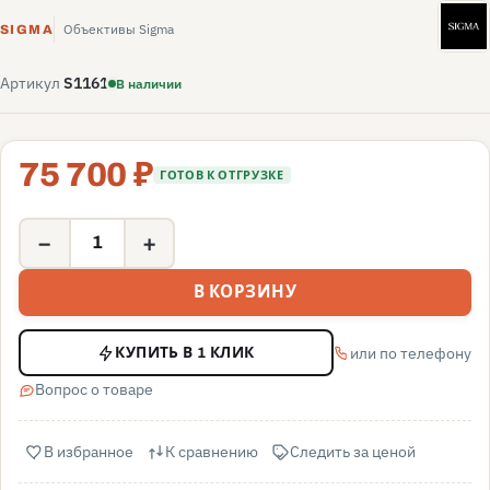
S
Объективы Sigma
SIGMA
Артикул
S1161
В наличии
75 700 ₽
ГОТОВ К ОТГРУЗКЕ
−
+
В КОРЗИНУ
или по телефону
КУПИТЬ В 1 КЛИК
Вопрос о товаре
В избранное
К сравнению
Следить за ценой