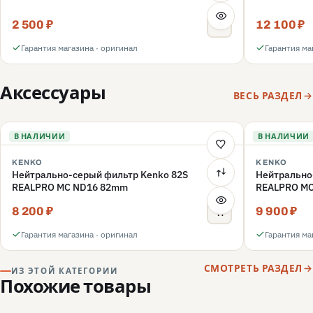
2 500 ₽
12 100 ₽
Гарантия магазина · оригинал
Гарантия ма
Аксессуары
ВЕСЬ РАЗДЕЛ
В НАЛИЧИИ
В НАЛИЧИИ
KENKO
KENKO
Нейтрально-серый фильтр Kenko 82S
Нейтрально
REALPRO MC ND16 82mm
REALPRO M
8 200 ₽
9 900 ₽
Гарантия магазина · оригинал
Гарантия ма
СМОТРЕТЬ РАЗДЕЛ
ИЗ ЭТОЙ КАТЕГОРИИ
Похожие товары