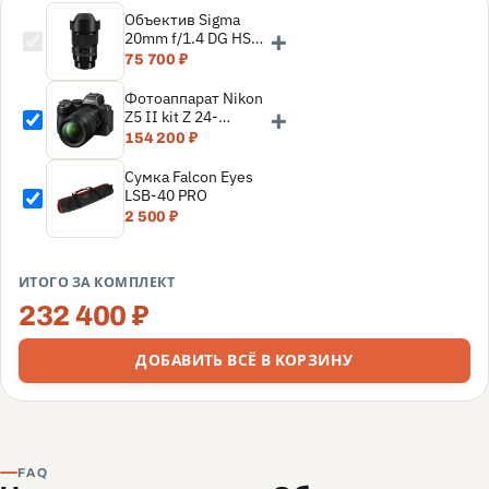
Объектив Sigma
+
20mm f/1.4 DG HSM
Art L-mount
75 700 ₽
Фотоаппарат Nikon
+
Z5 II kit Z 24-
200mm f/4-6.3 VR,
154 200 ₽
Черный
Сумка Falcon Eyes
LSB-40 PRO
2 500 ₽
ИТОГО ЗА КОМПЛЕКТ
232 400 ₽
ДОБАВИТЬ ВСЁ В КОРЗИНУ
FAQ