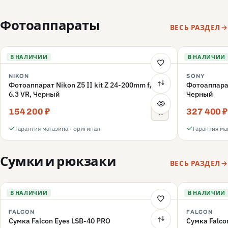
Фотоаппараты
ВЕСЬ РАЗДЕЛ
В НАЛИЧИИ
В НАЛИЧИИ
NIKON
SONY
Фотоаппарат Nikon Z5 II kit Z 24-200mm f/4-
Фотоаппара
6.3 VR, Черный
Черный
154 200 ₽
327 400 ₽
Гарантия магазина · оригинал
Гарантия ма
Сумки и рюкзаки
ВЕСЬ РАЗДЕЛ
В НАЛИЧИИ
В НАЛИЧИИ
FALCON
FALCON
Сумка Falcon Eyes LSB-40 PRO
Сумка Falco