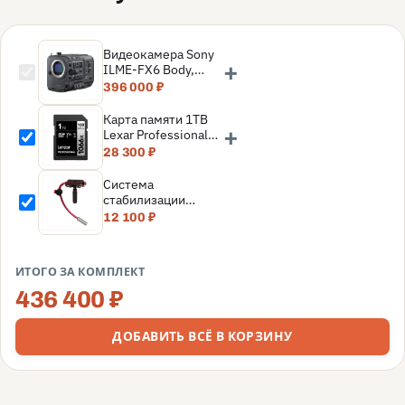
Видеокамера Sony
+
ILME-FX6 Body,
Черный
396 000 ₽
Карта памяти 1TB
+
Lexar Professional
SDXC UHS-I
28 300 ₽
(160/120MB/s) C10
V30 U3
Система
(LSD1066001T-
стабилизации
BNNNG)
камеры Flama FL-
12 100 ₽
W01
ИТОГО ЗА КОМПЛЕКТ
436 400 ₽
ДОБАВИТЬ ВСЁ В КОРЗИНУ