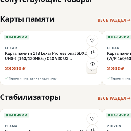
Карты памяти
ВЕСЬ РАЗДЕЛ
В НАЛИЧИИ
В НАЛИЧИИ
LEXAR
LEXAR
Карта памяти 1TB Lexar Professional SDXC
Карта памят
UHS-I (160/120MB/s) C10 V30 U3
(W/R 160/60
(LSD1066001T-BNNNG)
(LMSFLYX0
28 300 ₽
2 300 ₽
Гарантия магазина · оригинал
Гарантия ма
Стабилизаторы
ВЕСЬ РАЗДЕЛ
В НАЛИЧИИ
В НАЛИЧИИ
FLAMA
ZHIYUN