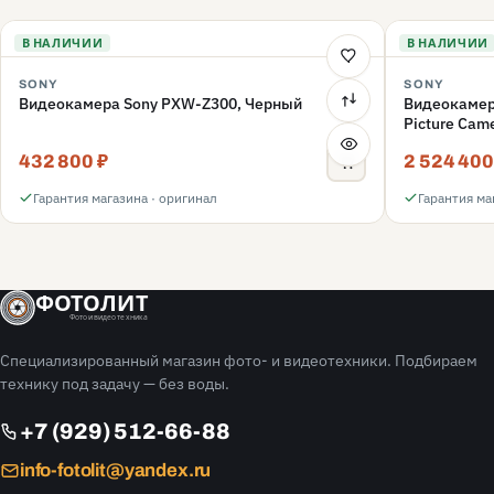
В НАЛИЧИИ
В НАЛИЧИИ
SONY
SONY
Видеокамера Sony PXW-Z300, Черный
Видеокамера
Picture Cam
432 800 ₽
2 524 400
Гарантия магазина · оригинал
Гарантия ма
ФОТОЛИТ
Фото и видео техника
Специализированный магазин фото- и видеотехники. Подбираем
технику под задачу — без воды.
+7 (929) 512-66-88
info-fotolit@yandex.ru