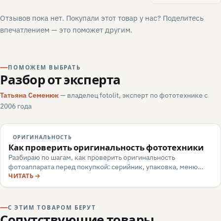
Отзывов пока нет. Покупали этот товар у нас? Поделитесь
впечатлением — это поможет другим.
ПОМОЖЕМ ВЫБРАТЬ
Разбор от эксперта
Татьяна Семенюк
— владелец fotolit, эксперт по фототехнике с
2006 года
ОРИГИНАЛЬНОСТЬ
Как проверить оригинальность фототехники
Разбираю по шагам, как проверить оригинальность
фотоаппарата перед покупкой: серийник, упаковка, меню
камеры, маркировка, документы — и какие красные флаги
ЧИТАТЬ
говорят о подделке или сером импорте.
С ЭТИМ ТОВАРОМ БЕРУТ
Сопутствующие товары