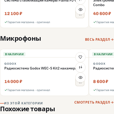
Система стабилизации камеры Flama FL-W01
Электронный
Combo
12 100 ₽
40 600 ₽
Гарантия магазина · оригинал
Гарантия ма
Микрофоны
ВЕСЬ РАЗДЕЛ
В НАЛИЧИИ
В НАЛИЧИИ
GODOX
GODOX
Радиосистема Godox WEC-S Kit2 накамерная
Радиосисте
14 000 ₽
8 600 ₽
Гарантия магазина · оригинал
Гарантия ма
СМОТРЕТЬ РАЗДЕЛ
ИЗ ЭТОЙ КАТЕГОРИИ
Похожие товары